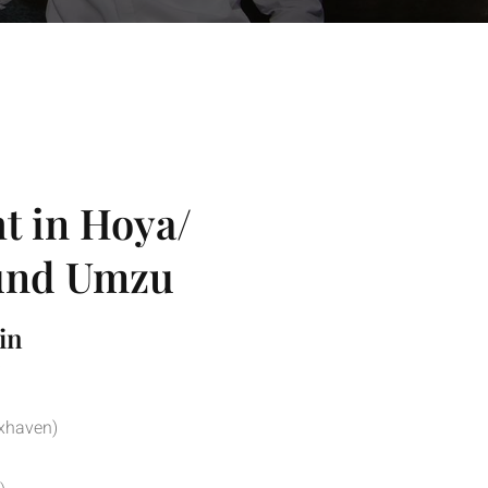
ht in Hoya/
und Umzu
in
)
xhaven)